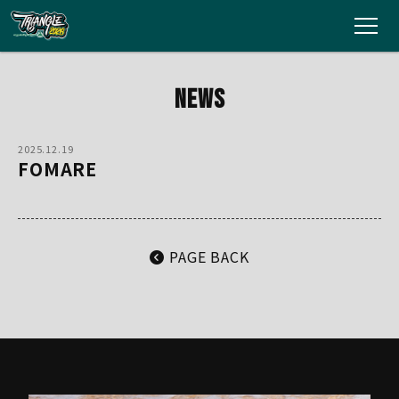
HOME
NEWS
ARTISTS
2025.12.19
FOMARE
TICKETS
ACCESS
PAGE BACK
GOODS
AREAMAP
GUIDELINE