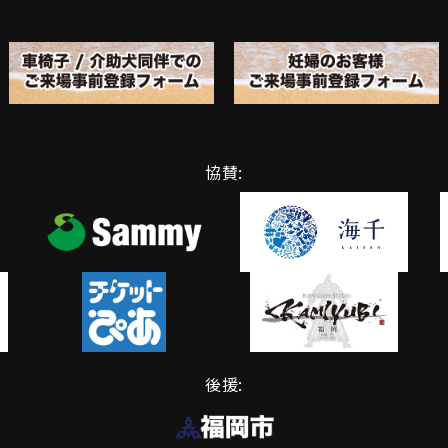
協賛:
後援: